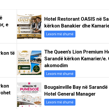
ë
Hotel Restorant OASIS në S
r, e
kërkon Banakier dhe Kamari
Lexoni më shumë
The Queen’s Lion Premium Ho
rkon të
Sarandë kërkon Kamarier/e. 
akomodim
Lexoni më shumë
rkon
Bougainville Bay në Sarandë
rohet
Hotel General Manager
Lexoni më shumë