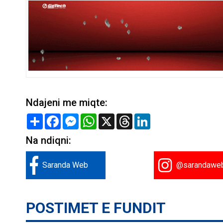
Ndajeni me miqte:
Share
Facebook
Messenger
WhatsApp
X
Threads
LinkedIn
Na ndiqni:
Saranda Web
@sarandawe
POSTIMET E FUNDIT