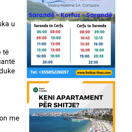
ska u
 të
çantë
 duke
rson me