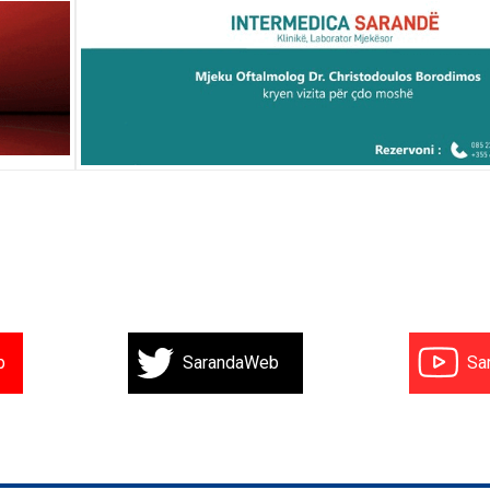
b
SarandaWeb
Sa