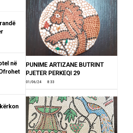
arandë
er
tel në
PUNIME ARTIZANE BUTRINT
Ofrohet
PJETER PERKEQI 29
01/06/24
8:33
 kërkon