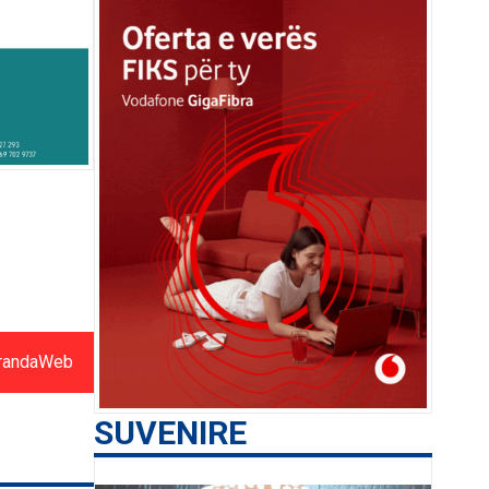
randaWeb
SUVENIRE