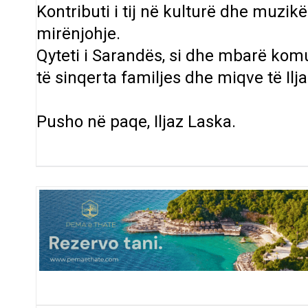
Kontributi i tij në kulturë dhe muzi
mirënjohje.
Qyteti i Sarandës, si dhe mbarë komu
të sinqerta familjes dhe miqve të Il
Pusho në paqe, Iljaz Laska.