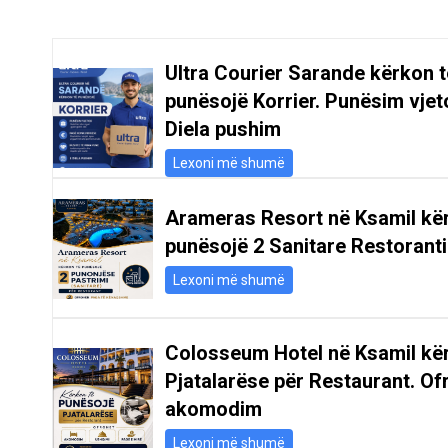
Ultra Courier Sarande kërkon t
punësojë Korrier. Punësim vjeto
Diela pushim
Lexoni më shumë
Arameras Resort në Ksamil kë
punësojë 2 Sanitare Restoranti
Lexoni më shumë
Colosseum Hotel në Ksamil kë
Pjatalarëse për Restaurant. Of
akomodim
Lexoni më shumë