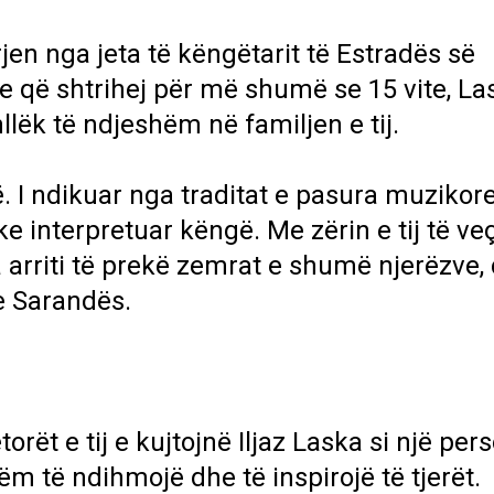
jen nga jeta të këngëtarit të Estradës së
re që shtrihej për më shumë se 15 vite, La
lëk të ndjeshëm në familjen e tij.
ë. I ndikuar nga traditat e pasura muzikore
uke interpretuar këngë. Me zërin e tij të ve
a arriti të prekë zemrat e shumë njerëzve,
e Sarandës.
t e tij e kujtojnë Iljaz Laska si një pe
 të ndihmojë dhe të inspirojë të tjerët.