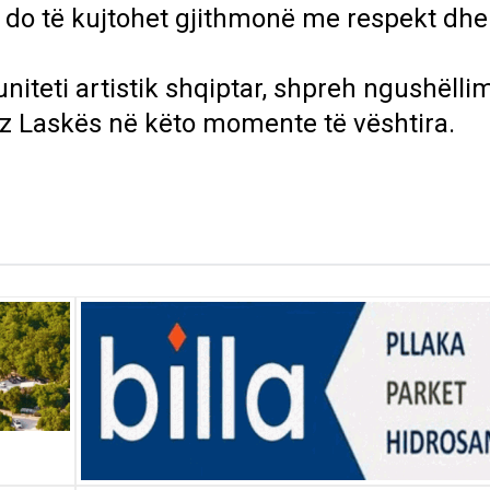
kë do të kujtohet gjithmonë me respekt dhe
niteti artistik shqiptar, shpreh ngushëll
jaz Laskës në këto momente të vështira.