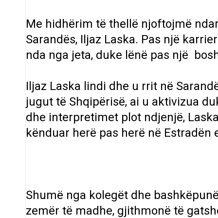
Me hidhërim të thellë njoftojmë ndar
Sarandës, Iljaz Laska. Pas një karrie
nda nga jeta, duke lënë pas një boshl
Iljaz Laska lindi dhe u rrit në Sarand
jugut të Shqipërisë, ai u aktivizua d
dhe interpretimet plot ndjenjë, Lask
kënduar herë pas herë në Estradën 
Shumë nga kolegët dhe bashkëpunëtorë
zemër të madhe, gjithmonë të gatshëm