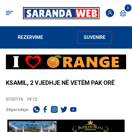
0
REZERVIME
SUVENIRE
KSAMIL, 2 VJEDHJE NË VETËM PAK ORË
07/07/16
19:12
Shperndaje: