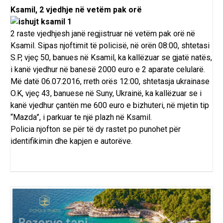
Ksamil, 2 vjedhje në vetëm pak orë
2 raste vjedhjesh janë regjistruar në vetëm pak orë në
Ksamil. Sipas njoftimit të policisë, në orën 08:00, shtetasi
S.P, vjeç 50, banues në Ksamil, ka kallëzuar se gjatë natës,
i kanë vjedhur në banesë 2000 euro e 2 aparate celularë.
Më datë 06.07.2016, rreth orës 12:00, shtetasja ukrainase
O.K, vjeç 43, banuese në Suny, Ukrainë, ka kallëzuar se i
kanë vjedhur çantën me 600 euro e bizhuteri, në mjetin tip
“Mazda”, i parkuar te një plazh në Ksamil.
Policia njofton se për të dy rastet po punohet për
identifikimin dhe kapjen e autorëve.