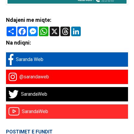
Ndajeni me miqte:
Share
Facebook
Messenger
WhatsApp
X
Threads
LinkedIn
Na ndiqni:
Saranda Web
@sarandaweb
SarandaWeb
SarandaWeb
POSTIMET E FUNDIT