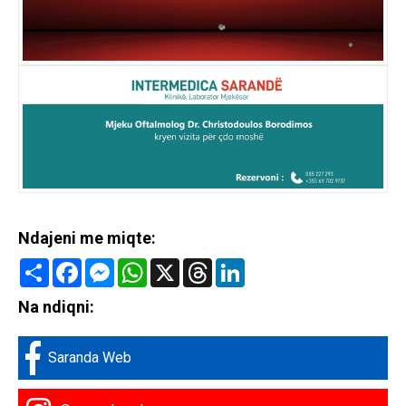
Ndajeni me miqte:
Share
Facebook
Messenger
WhatsApp
X
Threads
LinkedIn
Na ndiqni:
Saranda Web