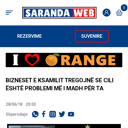
0
REZERVIME
SUVENIRE
BIZNESET E KSAMILIT TREGOJNË SE CILI
ËSHTË PROBLEMI MË I MADH PËR TA
28/06/18
20:02
Shperndaje: