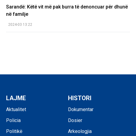
Sarandë: Këtë vit më pak burra të denoncuar për dhunë
në familje
2024-03 13:22
LAJME
HISTORI
Aktualitet
Dokumentar
Policia
Dosier
Politikë
Arkeologjia