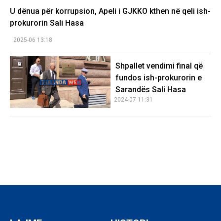
U dënua për korrupsion, Apeli i GJKKO kthen në qeli ish-
prokurorin Sali Hasa
2025-06 13:18
Shpallet vendimi final që
fundos ish-prokurorin e
Sarandës Sali Hasa
2024-07 11:31