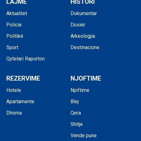
LAJME
HISTORI
Aktualitet
Dokumentar
Policia
Dosier
Politikë
Arkeologjia
Sport
Destinacione
Qytetari Raporton
REZERVIME
NJOFTIME
Hotele
Njoftime
Apartamente
Blej
Dhoma
Qera
Shitje
Vende pune