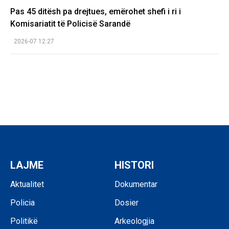
Pas 45 ditësh pa drejtues, emërohet shefi i ri i
Komisariatit të Policisë Sarandë
2026-07 12:27
LAJME
HISTORI
Aktualitet
Dokumentar
Policia
Dosier
Politikë
Arkeologjia