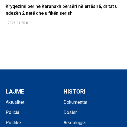
Kryqëzimi për në Karahaxh përsëri në errësirë, dritat u
ndezën 2 netë dhe u fikën sërish
2026-01 20:01
LAJME
HISTORI
Aktualitet
Dokumentar
Policia
Dosier
Politikë
Arkeologjia