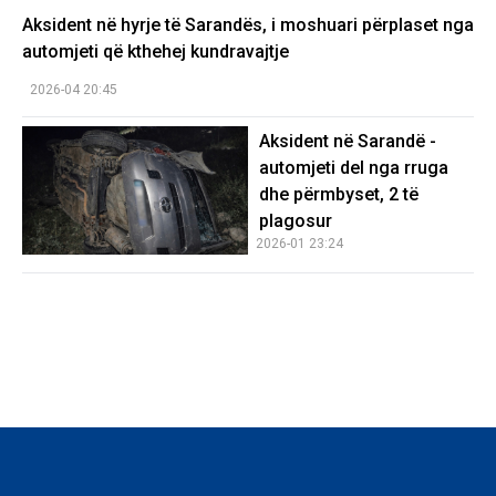
Aksident në hyrje të Sarandës, i moshuari përplaset nga
automjeti që kthehej kundravajtje
2026-04 20:45
Aksident në Sarandë -
automjeti del nga rruga
dhe përmbyset, 2 të
plagosur
2026-01 23:24