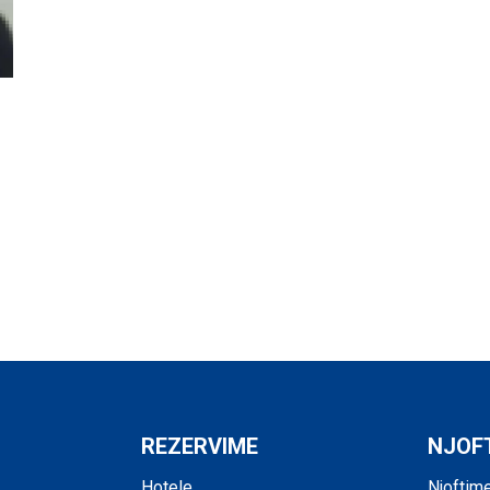
REZERVIME
NJOF
Hotele
Njoftim