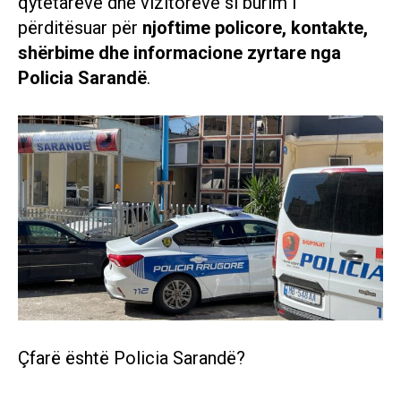
qytetarëve dhe vizitorëve si burim i
përditësuar për
njoftime policore, kontakte,
shërbime dhe informacione zyrtare nga
Policia Sarandë
.
Çfarë është Policia Sarandë?