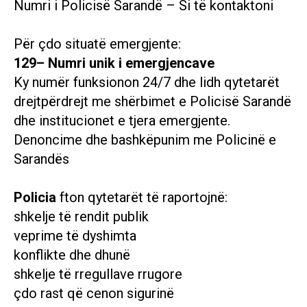
Numri i Policisë Sarandë – Si të kontaktoni
Për çdo situatë emergjente:
129– Numri unik i emergjencave
Ky numër funksionon 24/7 dhe lidh qytetarët
drejtpërdrejt me shërbimet e Policisë Sarandë
dhe institucionet e tjera emergjente.
Denoncime dhe bashkëpunim me Policinë e
Sarandës
Policia
fton qytetarët të raportojnë:
shkelje të rendit publik
veprime të dyshimta
konflikte dhe dhunë
shkelje të rregullave rrugore
çdo rast që cenon sigurinë