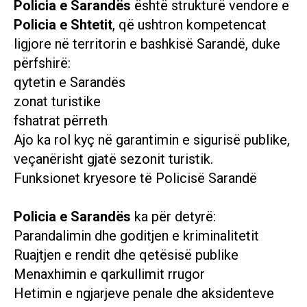
Policia e Sarandës
është strukturë vendore e
Policia e Shtetit
, që ushtron kompetencat
ligjore në territorin e bashkisë Sarandë, duke
përfshirë:
qytetin e Sarandës
zonat turistike
fshatrat përreth
Ajo ka rol kyç në garantimin e sigurisë publike,
veçanërisht gjatë sezonit turistik.
Funksionet kryesore të Policisë Sarandë
Policia e Sarandës
ka për detyrë:
Parandalimin dhe goditjen e kriminalitetit
Ruajtjen e rendit dhe qetësisë publike
Menaxhimin e qarkullimit rrugor
Hetimin e ngjarjeve penale dhe aksidenteve