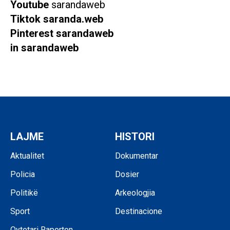
Youtube
sarandaweb
Tiktok
saranda.web
Pinterest
sarandaweb
in
sarandaweb
LAJME
HISTORI
Aktualitet
Dokumentar
Policia
Dosier
Politikë
Arkeologjia
Sport
Destinacione
Qytetari Raporton