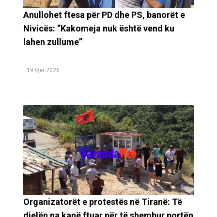
Anullohet ftesa për PD dhe PS, banorët e
Nivicës: “Kakomeja nuk është vend ku
lahen zullume”
19 Qer 2026
Organizatorët e protestës në Tiranë: Të
dielën na kanë ftuar për të shembur portën