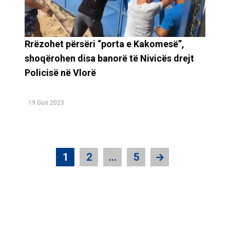
Rrëzohet përsëri “porta e Kakomesë”,
shoqërohen disa banorë të Nivicës drejt
Policisë në Vlorë
19 Gus 2023
1
2
…
5
→