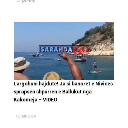
02 Qer 2026
Largohuni hajdutë! Ja si banorët e Nivicës
sprapsën shpurrën e Ballukut nga
Kakomeja – VIDEO
12 Gus 2024