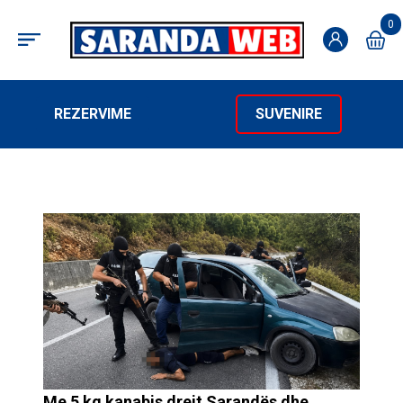
0
REZERVIME
SUVENIRE
Me 5 kg kanabis drejt Sarandës dhe